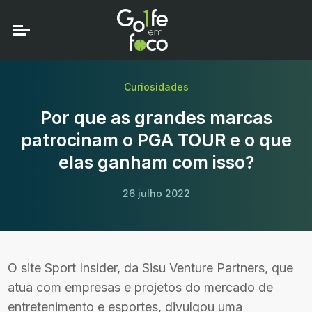
Curiosidades
Por que as grandes marcas
patrocinam o PGA TOUR e o que
elas ganham com isso?
26 julho 2022
O site Sport Insider, da Sisu Venture Partners, que
atua com empresas e projetos do mercado de
ebook
entretenimento e esportes, divulgou uma