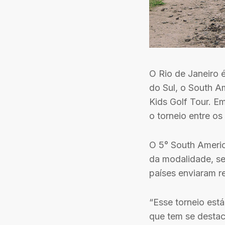
O Rio de Janeiro 
do Sul, o South A
Kids Golf Tour. E
o torneio entre o
O 5° South Ameri
da modalidade, se
países enviaram r
“Esse torneio est
que tem se destac