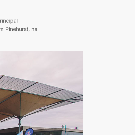
incipal
m Pinehurst, na