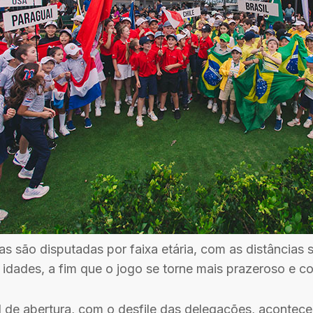
as são disputadas por faixa etária, com as distâncias
idades, a fim que o jogo se torne mais prazeroso e co
al de abertura, com o desfile das delegações, acontece