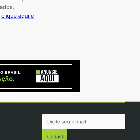
tados,
:
clique aqui e