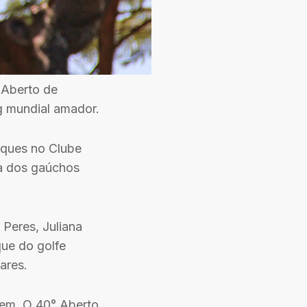
 Aberto de
ng mundial amador.
taques no Clube
ça dos gaúchos
 Peres, Juliana
que do golfe
ares.
tem. O 40° Aberto