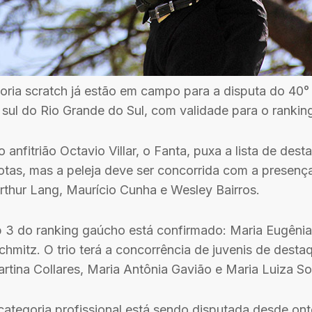
goria scratch já estão em campo para a disputa do 40°
o sul do Rio Grande do Sul, com validade para o ranki
 anfitrião Octavio Villar, o Fanta, puxa a lista de des
tas, mas a peleja deve ser concorrida com a presen
rthur Lang, Maurício Cunha e Wesley Bairros.
p 3 do ranking gaúcho está confirmado: Maria Eugênia
Schmitz. O trio terá a concorrência de juvenis de desta
rtina Collares, Maria Antônia Gavião e Maria Luiza So
categoria profissional está sendo disputada desde on